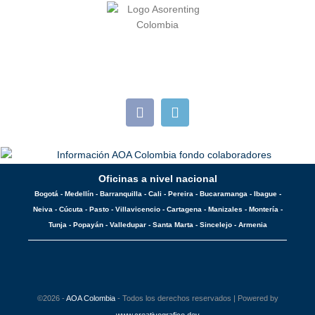
Oficinas a nivel nacional
Bogotá - Medellín - Barranquilla - Cali - Pereira - Bucaramanga - Ibague -
Neiva - Cúcuta - Pasto - Villavicencio - Cartagena - Manizales - Montería -
Tunja - Popayán - Valledupar - Santa Marta - Sincelejo - Armenia
©2026 -
AOA Colombia
- Todos los derechos reservados | Powered by
www.creativografico.dev