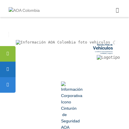
N
u
e
s
t
r
a
F
l
o
t
a
d
e
V
e
h
í
c
u
l
o
s
Le ofrece una experiencia
confiable y segura