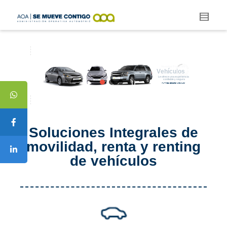
N
u
e
s
t
r
a
F
l
o
t
a
d
e
V
e
h
í
c
u
l
o
s
Le ofrece una experiencia
confiable y segura
Soluciones Integrales de
movilidad, renta y renting
de vehículos