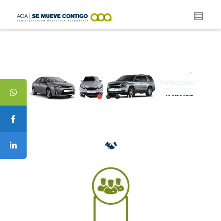
N
u
e
s
t
r
a
F
l
o
t
a
d
e
V
e
h
í
c
u
l
o
s
Le ofrece una experiencia
confiable y segura