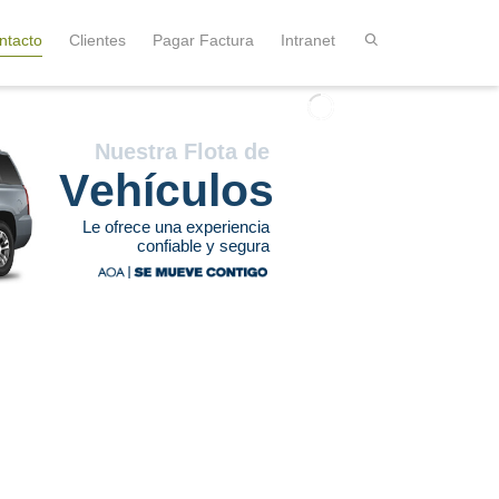
ntacto
Clientes
Pagar Factura
Intranet
V
e
h
í
c
u
l
o
s