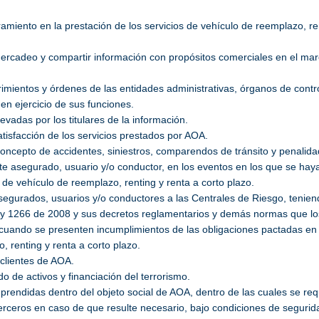
amiento en la prestación de los servicios de vehículo de reemplazo, ren
rcadeo y compartir información con propósitos comerciales en el marco
rimientos y órdenes de las entidades administrativas, órganos de contro
 en ejercicio de sus funciones.
levadas por los titulares de la información.
tisfacción de los servicios prestados por AOA.
concepto de accidentes, siniestros, comparendos de tránsito y penalid
nte asegurado, usuario y/o conductor, en los eventos en los que se haya
o de vehículo de reemplazo, renting y renta a corto plazo.
asegurados, usuarios y/o conductores a las Centrales de Riesgo, tenien
 Ley 1266 de 2008 y sus decretos reglamentarios y demás normas que 
cuando se presenten incumplimientos de las obligaciones pactadas en l
, renting y renta a corto plazo.
clientes de AOA.
do de activos y financiación del terrorismo.
prendidas dentro del objeto social de AOA, dentro de las cuales se req
terceros en caso de que resulte necesario, bajo condiciones de seguri