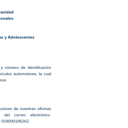
vacidad
sonales
as y Adolescentes
y número de identificación
hículos automotores, la cual
smos
ciones de nuestras oficinas
el correo electrónico:
 o 018000186262.