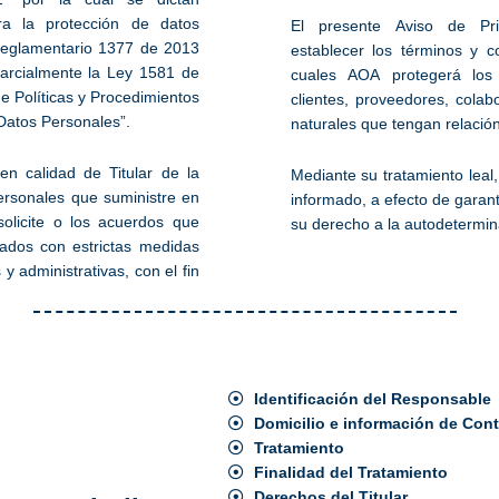
ra la protección de datos
El presente Aviso de Pri
Reglamentario 1377 de 2013
establecer los términos y c
parcialmente la Ley 1581 de
cuales AOA protegerá los
e Políticas y Procedimientos
clientes, proveedores, cola
Datos Personales”.
naturales que tengan relació
n calidad de Titular de la
Mediante su tratamiento leal, 
ersonales que suministre en
informado, a efecto de garant
solicite o los acuerdos que
su derecho a la autodetermin
ados con estrictas medidas
 y administrativas, con el fin
Identificación del Responsable
Domicilio e información de Con
Tratamiento
Finalidad del Tratamiento
Derechos del Titular